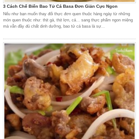
3 Cách Chế Biến Bao Tử Cá Basa Đơn Giản Cực Ngon
Nếu như bạn muốn thay đổi thực đơn quen thuộc hàng ngày từ những
món quen thuộc như: thịt gà, thịt lợn, cá… sang thực phẩm ngon miệng
mà vẫn đầy đủ chất dinh dưỡng, bao tử cá basa là sự...