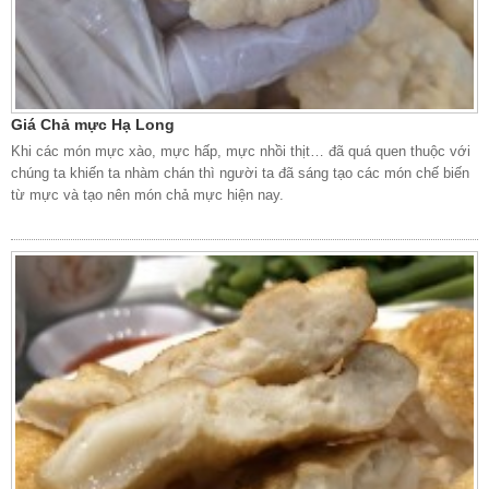
Giá Chả mực Hạ Long
Khi các món mực xào, mực hấp, mực nhồi thịt… đã quá quen thuộc với
chúng ta khiến ta nhàm chán thì người ta đã sáng tạo các món chế biến
từ mực và tạo nên món chả mực hiện nay.