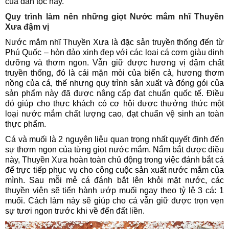
của dân tộc này.
Quy trình làm nên những giọt Nước mắm nhĩ Thuyền
Xưa đậm vị
Nước mắm nhĩ Thuyền Xưa là đặc sản truyền thống đến từ
Phú Quốc – hòn đảo xinh đẹp với các loại cá cơm giàu dinh
dưỡng và thơm ngon. Vẫn giữ được hương vị đậm chất
truyền thống, đó là cái mặn mòi của biển cả, hương thơm
nồng của cá, thế nhưng quy trình sản xuất và đóng gói của
sản phẩm này đã được nâng cấp đạt chuẩn quốc tế. Điều
đó giúp cho thực khách có cơ hội được thưởng thức một
loại nước mắm chất lượng cao, đạt chuẩn vệ sinh an toàn
thực phẩm.
Cá và muối là 2 nguyên liệu quan trọng nhất quyết định đến
sự thơm ngon của từng giọt nước mắm. Nắm bắt được điều
này, Thuyền Xưa hoàn toàn chủ động trong việc đánh bắt cá
để trực tiếp phục vụ cho công cuộc sản xuất nước mắm của
mình. Sau mỗi mẻ cá đánh bắt lên khỏi mặt nước, các
thuyền viên sẽ tiến hành ướp muối ngay theo tỷ lệ 3 cá: 1
muối. Cách làm này sẽ giúp cho cá vẫn giữ được trọn vẹn
sự tươi ngon trước khi về đến đất liền.