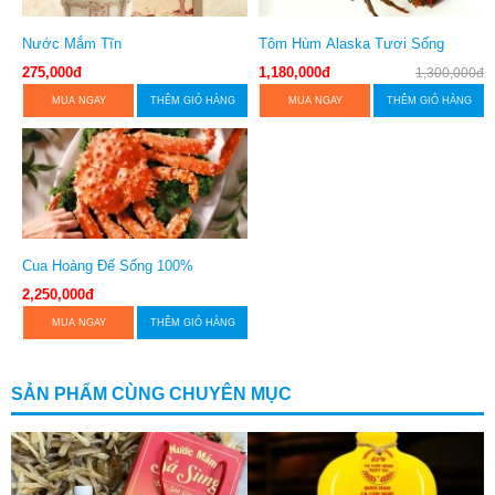
Nước Mắm Tĩn
Tôm Hùm Alaska Tươi Sống
275,000đ
1,180,000đ
1,300,000đ
MUA NGAY
THÊM GIỎ HÀNG
MUA NGAY
THÊM GIỎ HÀNG
Cua Hoàng Đế Sống 100%
2,250,000đ
MUA NGAY
THÊM GIỎ HÀNG
SẢN PHẨM CÙNG CHUYÊN MỤC