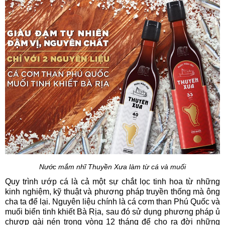
Nước mắm nhĩ Thuyền Xưa làm từ cá và muối
Quy trình ướp cá là cả một sự chắt lọc tinh hoa từ những
kinh nghiệm, kỹ thuật và phương pháp truyền thống mà ông
cha ta để lại. Nguyên liệu chính là cá cơm than Phú Quốc và
muối biển tinh khiết Bà Rịa, sau đó sử dụng phương pháp ủ
chượp gài nén trong vòng 12 tháng để cho ra đời những