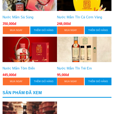
Nước Mắm Sá Sùng
Nước Mắm Tĩn Cá Cơm Vàng
350,000đ
248,000đ
MUA NGAY
THÊM GIỎ HÀNG
MUA NGAY
THÊM GIỎ HÀNG
Nước Mắm Tôm Biển
Nước Mắm Tĩn Trẻ Em
445,000đ
95,000đ
MUA NGAY
THÊM GIỎ HÀNG
MUA NGAY
THÊM GIỎ HÀNG
SẢN PHẨM ĐÃ XEM