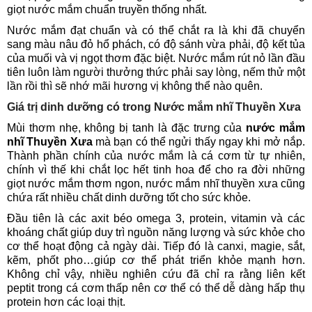
giọt nước mắm chuẩn truyền thống nhất.
Nước mắm đạt chuẩn và có thể chắt ra là khi đã chuyển
sang màu nâu đỏ hổ phách, có độ sánh vừa phải, độ kết tủa
của muối và vị ngọt thơm đặc biệt. Nước mắm rút nỏ lần đầu
tiên luôn làm người thưởng thức phải say lòng, nếm thử một
lần rồi thì sẽ nhớ mãi hương vị không thể nào quên.
Giá trị dinh dưỡng có trong Nước mắm nhĩ Thuyền Xưa
Mùi thơm nhẹ, không bị tanh là đặc trưng của
nước mắm
nhĩ Thuyền Xưa
mà bạn có thể ngửi thấy ngay khi mở nắp.
Thành phần chính của nước mắm là cá cơm từ tự nhiên,
chính vì thế khi chắt lọc hết tinh hoa để cho ra đời những
giọt nước mắm thơm ngon, nước mắm nhĩ thuyền xưa cũng
chứa rất nhiều chất dinh dưỡng tốt cho sức khỏe.
Đầu tiên là các axit béo omega 3, protein, vitamin và các
khoáng chất giúp duy trì nguồn năng lượng và sức khỏe cho
cơ thể hoạt động cả ngày dài. Tiếp đó là canxi, magie, sắt,
kẽm, phốt pho…giúp cơ thể phát triển khỏe mạnh hơn.
Không chỉ vậy, nhiều nghiên cứu đã chỉ ra rằng liên kết
peptit trong cá cơm thấp nên cơ thể có thể dễ dàng hấp thụ
protein hơn các loại thịt.